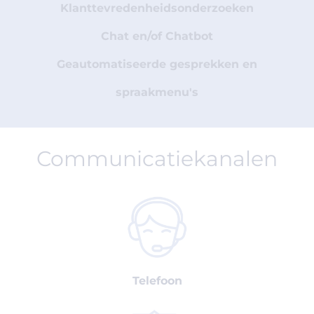
Klanttevredenheidsonderzoeken
Chat en/of Chatbot
Geautomatiseerde gesprekken en
spraakmenu's
Communicatiekanalen
Telefoon