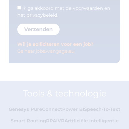
Ik ga akkoord met de
voorwaarden
en
het
privacybeleid
.
Verzenden
Wil je solliciteren voor een job?
Ga naar
jobs.wengage.eu
Tools & technologie
Genesys PureConnect
Power BI
Speech-To-Text
Smart Routing
RPA
IVR
Artificiële intelligentie