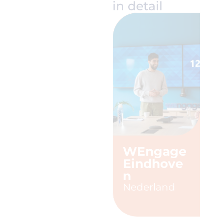
in detail
WEngage
Eindhove
n
Nederland