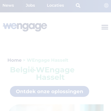
News
Jobs
Locaties
Home
>
WEngage Hasselt
België
-
WEngage
Hasselt
Ontdek onze oplossingen